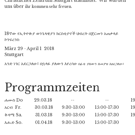
Christliches Zentrum Stuttgart stattfindet.
Wir würden
uns über
ihr kommen sehr freuen.
18
ኛው የኢትዮጵያ ወንጌላዊያን ክርስቲያኖች ህብረት በጀርመን
አጠቃላይ
ኮንፍረንስ
März 29 - April 1
2018
Stuttgart
አንድ ነገር አደርጋለሁ፤ በኋላዬ ያለውን እየረሳሁ
በፊቴ
ያለውን
ለመያዝ
እዘረጋለሁ፥
Programmzeiten
ሐሙስ Do
29.03.18
--
--
1
አርብ Fr.
30.03.18
9:30-13:00
15:00-17:30
1
ቅዳሜ Sa.
31.03.18
9:30-13:00
15:00-17:30
1
እሑድ So.
01.04.18
9:30-13:00
15:00-17:30