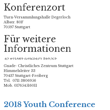
Konferenzort
Turn-Versammlungshalle Degerloch
Albstr. 80F
70597 Stuttgart
Für weitere
Informationen
ፀጋ ወንጌላዊት ቤተክርስቲያን ሽቱትጋርት
Gnade- Christliches Zentrum Stuttgart
Himmelsleiter 33
70437 Stuttgart-Freiberg
Tel. 0711 3806956
Mob. 017654516011
2018 Youth Conference